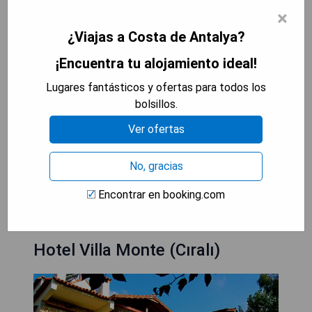
selección de vinos. El castillo de Alanya se
×
encuentra a 13 km y el aeropuerto Gazipasa está
¿Viajas a Costa de Antalya?
a 45 km.
¡Encuentra tu alojamiento ideal!
- Área privada de playa
Lugares fantásticos y ofertas para todos los
- Spa completo con sauna y baño turco
bolsillos.
- Piscina al aire libre e interior
- Cocina mediterránea gourmet
Ver ofertas
- Habitaciones únicas con comodidades modernas
No, gracias
MOSTRAR PRECIOS
Encontrar en booking.com
Hotel Villa Monte (Cıralı)