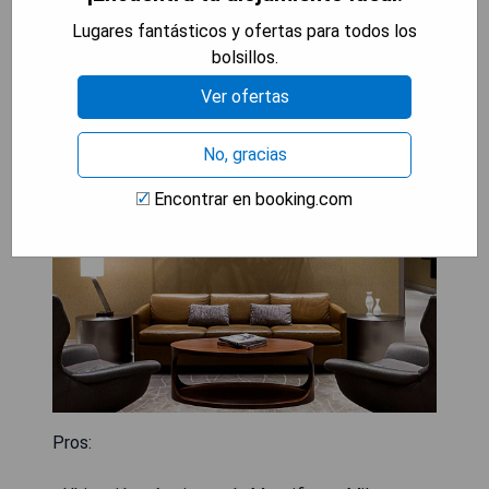
Lugares fantásticos y ofertas para todos los
bolsillos.
AC Hotel Chicago Downtown
Ver ofertas
No, gracias
Encontrar en booking.com
Pros: