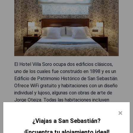
El Hotel Villa Soro ocupa dos edificios clásicos,
uno de los cuales fue construido en 1898 y es un
Edificio de Patrimonio Histórico de San Sebastián.
Ofrece WiFi gratuito y habitaciones con un diseño
individual y lujoso, algunas con obras de arte de
Jorge Oteiza. Todas las habitaciones incluyen
agua gratuita del minibar, así como ducha y bañera
×
por separado. El servicio a la habitación está
¿Viajas a San Sebastián?
disponible, ofreciendo platos locales, y hay
estacionamiento privado por un cargo adicional en
¡Encuentra tu alojamiento ideal!