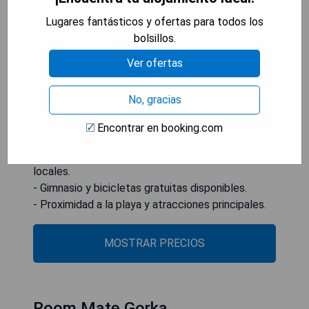
el sitio. Rodeado de árboles y casas señoriales, el
Lugares fantásticos y ofertas para todos los
hotel cuenta con gimnasio, bicicletas gratuitas y
bolsillos.
toallas para la playa. También dispone de amplios
salones con chimenea. La playa Zurriola, el Palacio
Ver ofertas
de Congresos Kursaal y el casco antiguo se
encuentran a poca distancia a pie.
No, gracias
- Edificio histórico con encanto.
Encontrar en booking.com
- Diseño lujoso e individual en las habitaciones.
- Servicio de habitación que ofrece platos
locales.
- Gimnasio y bicicletas gratuitas disponibles.
- Proximidad a la playa y atracciones principales.
MOSTRAR PRECIOS
Room Mate Gorka