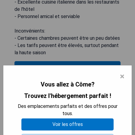
- Excellente cuisine italienne dans les restaurants
de l'hôtel
- Personnel amical et serviable
Inconvénients:
- Certaines chambres peuvent être un peu datées
- Les tarifs peuvent être élevés, surtout pendant
la haute saison
VÉRIFIEZ LA DISPONIBILITÉ
×
Vous allez à Côme?
Trouvez l'hébergement parfait !
Il Belvedere (Torno)
Des emplacements parfaits et des offres pour
tous.
Voir les offres