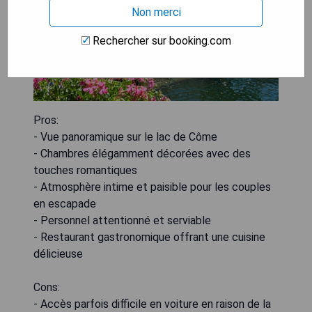
Non merci
Rechercher sur booking.com
Pros:
- Vue panoramique sur le lac de Côme
- Chambres élégamment décorées avec des
touches romantiques
- Atmosphère intime et paisible pour les couples
en escapade
- Personnel attentionné et serviable
- Restaurant gastronomique offrant une cuisine
délicieuse
Cons:
- Accès parfois difficile en voiture en raison de la