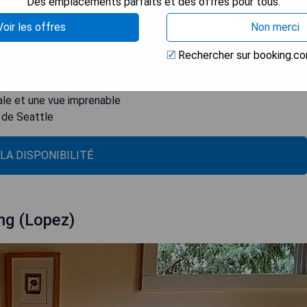
ie Puget Sound and les montagnes environnantes. Le marché Pike
Des emplacements parfaits et des offres pour tous.
dgewater Hotel tandis que la Space Needle est accessible en 20
Voir les offres
Non merci
m alors que le terminal ferry pour Victoria Clipper est accessible
t international SeaTac se trouve quant à lui à environ 23 km.
Rechercher sur booking.c
 spectaculaire
ale et une vue imprenable
 de Seattle
 LA DISPONIBILITÉ
ng (Lopez)