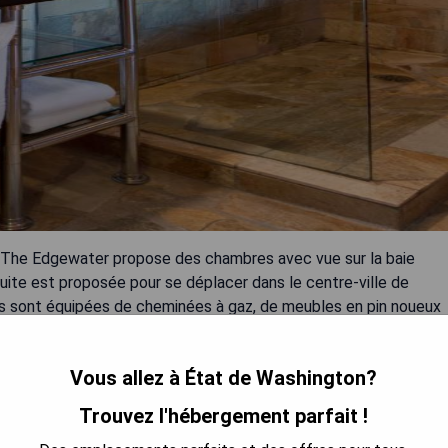
tel The Edgewater propose des chambres avec vue sur la baie
uite est proposée pour se déplacer dans le centre-ville de
es sont équipées de cheminées à gaz, de meubles en pin noueux
salle de bains spa européenne avec des articles de toilette
ien dans le centre fitness sur place, équipé d'appareils
Vous allez à État de Washington?
 d'exercice supplémentaires. La boutique-cadeaux sur place,
s et objets de collection liés à Seattle et comprend un bar à
Trouvez l'hébergement parfait !
, est situé sur place et propose une cuisine saisonnière du