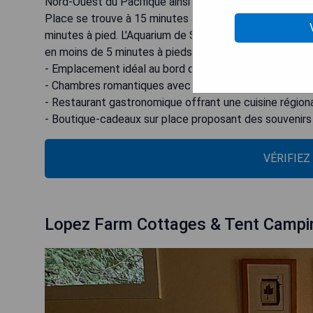
Nord-Ouest du Pacifique ainsi que des vues sur la ba
Place se trouve à 15 minutes à pied de l'hôtel The E
minutes à pied. L'Aquarium de Seattle se trouve à 1,6 k
en moins de 5 minutes à pieds depuis l'hôtel. L'aéropor
- Emplacement idéal au bord du front de mer avec vue
- Chambres romantiques avec cheminée
- Restaurant gastronomique offrant une cuisine région
- Boutique-cadeaux sur place proposant des souvenirs
VÉRIFIEZ
Lopez Farm Cottages & Tent Campi