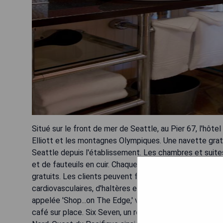
Situé sur le front de mer de Seattle, au Pier 67, l'hô
Elliott et les montagnes Olympiques. Une navette grat
Seattle depuis l'établissement. Les chambres et suit
et de fauteuils en cuir. Chaque chambre dispose d'une 
gratuits. Les clients peuvent faire leur exercice quotid
cardiovasculaires, d'haltères et d'autres équipements
appelée 'Shop...on The Edge,' vend différents souvenir
café sur place. Six Seven, un restaurant gastronomique