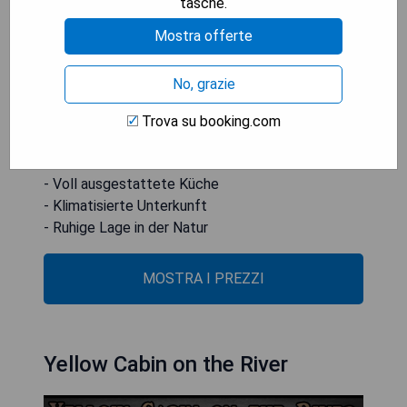
tasche.
eine Waschmaschine sowie eine voll
ausgestattete Küche mit Backofen und
Mostra offerte
Mikrowelle. Handtücher und Bettwäsche sind im
Ferienhaus vorhanden, ebenso ein Außenbereich
No, grazie
zum Essen.
Trova su booking.com
- Nahe dem Great Smoky Mountains Nationalpark
- Kostenfreies WLAN verfügbar
- Voll ausgestattete Küche
- Klimatisierte Unterkunft
- Ruhige Lage in der Natur
MOSTRA I PREZZI
Yellow Cabin on the River