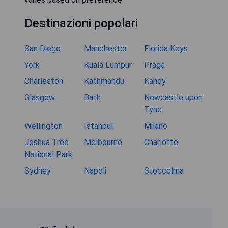
Destinazioni popolari
San Diego
Manchester
Florida Keys
York
Kuala Lumpur
Praga
Charleston
Kathmandu
Kandy
Glasgow
Bath
Newcastle upon
Tyne
Wellington
İstanbul
Milano
Joshua Tree
Melbourne
Charlotte
National Park
Sydney
Napoli
Stoccolma