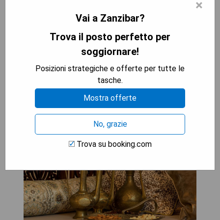
×
- Alcune camere potrebbero avere una
Vai a Zanzibar?
manutenzione da fare
Trova il posto perfetto per
MOSTRA I PREZZI
soggiornare!
Posizioni strategiche e offerte per tutte le
tasche.
Tikitam Palms Boutique Hotel
Mostra offerte
No, grazie
Trova su booking.com