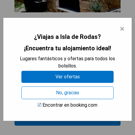
Pros:
×
- Ubicado en el corazón de la ciudad medieval de
Rodas
¿Viajas a Isla de Rodas?
- Encanto y ambiente romántico con decoración
¡Encuentra tu alojamiento ideal!
medieval
- Habitaciones temáticas y acogedoras
Lugares fantásticos y ofertas para todos los
- Vistas impresionantes del paisaje histórico
bolsillos.
Ver ofertas
Cons:
- Puede ser ruidoso debido a su ubicación
No, gracias
céntrica
- Algunas habitaciones pueden ser pequeñas
Encontrar en booking.com
MOSTRAR PRECIOS