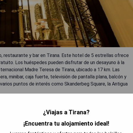
o, restaurante y bar en Tirana. Este hotel de 5 estrellas ofrece
 gratuito. Los huéspedes pueden disfrutar de un desayuno à la
nternacional Madre Teresa de Tirana, ubicado a 17 km. Las
ra, minibar, caja fuerte, televisión de pantalla plana, balcón y
varios puntos de interés como Skanderbeg Square, la Antigua
¿Viajas a Tirana?
as.
¡Encuentra tu alojamiento ideal!