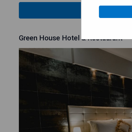
MOST
Green House Hotel & Restaurant