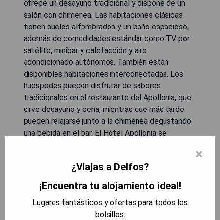
ofrece un desayuno tradicional y dispone de un
salón con chimenea. Las habitaciones clásicas
tienen suelos alfombrados y un baño espacioso,
además de comodidades estándar como TV por
satélite, minibar y calefacción y aire
acondicionado autónomos. También están
disponibles habitaciones interconectadas. Los
huéspedes pueden disfrutar de sabores
tradicionales en el restaurante del Apollonia, que
sirve desayuno y cena, mientras que más tarde
pueden relajarse junto a la chimenea degustando
una bebida en el bar. El Hotel Apollonia se
encuentra a 25 km del Centro de Esquí Parnassos,
×
mientras que las playas de Itea y Galaxidi se
¿Viajas a Delfos?
encuentran a 20 km del hotel. Hay aparcamiento
público disponible justo enfrente.
¡Encuentra tu alojamiento ideal!
Lugares fantásticos y ofertas para todos los
- Vistas impresionantes al Golfo de Corinto.
bolsillos.
- Desayuno tradicional delicioso.