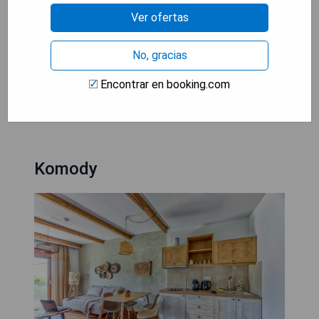
- Chimenea acogedora en el salón.
Ver ofertas
- Proximidad al sitio arqueológico de Delphi.
- Aparcamiento público conveniente cerca del
No, gracias
hotel.
Encontrar en booking.com
MOSTRAR PRECIOS
Komody